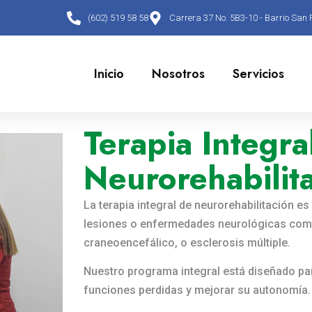
(602) 519 58 58
Carrera 37 No. 5B3-10 - Barrio San 
Inicio
Nosotros
Servicios
Terapia Integra
Neurorehabilit
La terapia integral de neurorehabilitación 
lesiones o enfermedades neurológicas como
craneoencefálico, o esclerosis múltiple.
Nuestro programa integral está diseñado par
funciones perdidas y mejorar su autonomía.